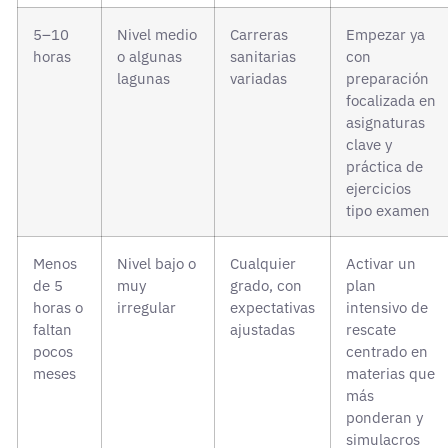
5–10
Nivel medio
Carreras
Empezar ya
horas
o algunas
sanitarias
con
lagunas
variadas
preparación
focalizada en
asignaturas
clave y
práctica de
ejercicios
tipo examen
Menos
Nivel bajo o
Cualquier
Activar un
de 5
muy
grado, con
plan
horas o
irregular
expectativas
intensivo de
faltan
ajustadas
rescate
pocos
centrado en
meses
materias que
más
ponderan y
simulacros