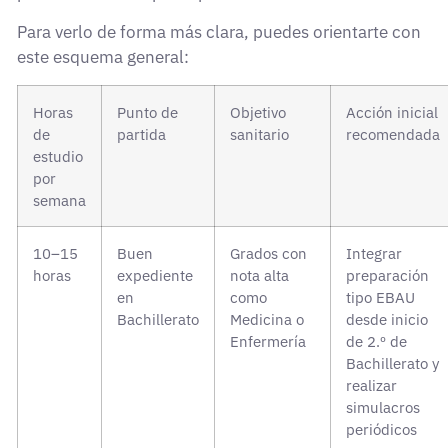
Para verlo de forma más clara, puedes orientarte con
este esquema general:
Horas
Punto de
Objetivo
Acción inicial
de
partida
sanitario
recomendada
estudio
por
semana
10–15
Buen
Grados con
Integrar
horas
expediente
nota alta
preparación
en
como
tipo EBAU
Bachillerato
Medicina o
desde inicio
Enfermería
de 2.º de
Bachillerato y
realizar
simulacros
periódicos