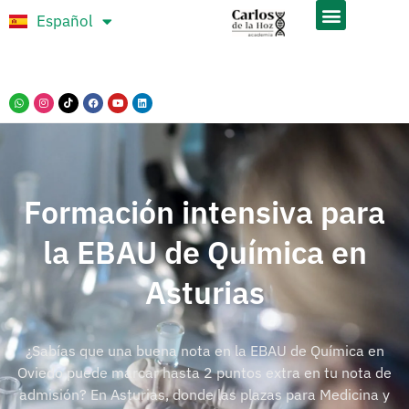
Español
Português
Formación intensiva para
la EBAU de Química en
Asturias
¿Sabías que una buena nota en la EBAU de Química en
Oviedo puede marcar hasta 2 puntos extra en tu nota de
admisión? En Asturias, donde las plazas para Medicina y