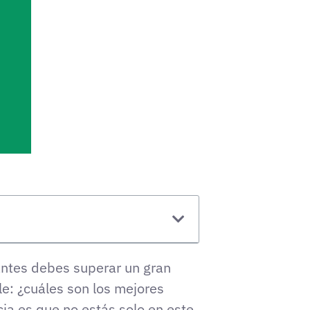
 antes debes superar un gran
le: ¿cuáles son los mejores
cia es que no estás solo en este