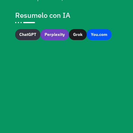
Resumelo con IA
ChatGPT
Perplexity
Grok
You.com