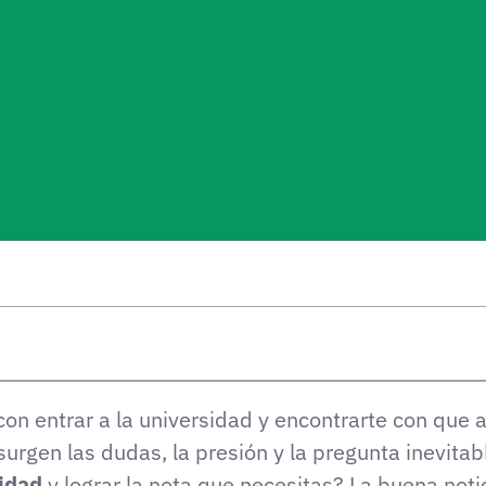
con entrar a la universidad y encontrarte con que
urgen las dudas, la presión y la pregunta inevitab
vidad
y lograr la nota que necesitas? La buena noti