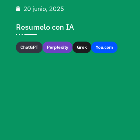
20 junio, 2025
Resumelo con IA
ChatGPT
Perplexity
Grok
You.com