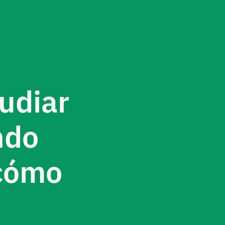
udiar
ndo
 cómo