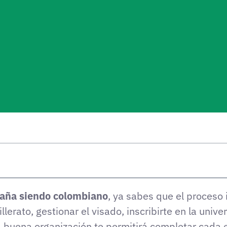
paña siendo colombiano
, ya sabes que el proceso 
erato, gestionar el visado, inscribirte en la unive
buena organización te permitirá completar cada e