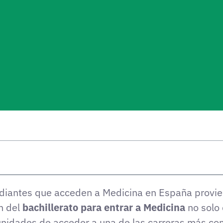
diantes que acceden a Medicina en España proviene
n del
bachillerato para entrar a Medicina
no solo 
unidades de acceder a una de las carreras más com