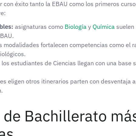
tar con éxito tanto la EBAU como los primeros curs
ve:
bles:
asignaturas como
Biología
y
Química
suelen 
 EBAU.
s modalidades fortalecen competencias como el raz
ológicos.
los estudiantes de Ciencias llegan con una base 
s eligen otros itinerarios parten con desventaja a
.
 de Bachillerato má
as