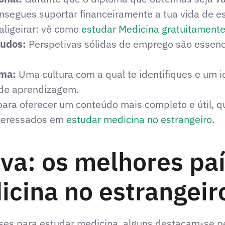
nsegues suportar financeiramente a tua vida de e
aligeirar: vê como
estudar Medicina gratuitament
tudos:
Perspetivas sólidas de emprego são essenci
oma:
Uma cultura com a qual te identifiques e um 
 de aprendizagem.
ara oferecer um conteúdo mais completo e útil, 
nteressados em
estudar medicina no estrangeiro
.
tiva: os melhores pa
icina no estrangeir
ses para estudar medicina, alguns destacam-se pe