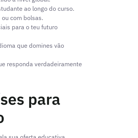
studante ao longo do curso.
e
ou com bolsas.
ais para o teu futuro
idioma que domines vão
que responda verdadeiramente
íses para
o
la sua oferta educativa,