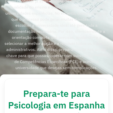
Deves conhecer já as vantagens de estudar aqui, como a
qualidade do ensino e o prestígio internacional das
universidades espanholas. No entanto, compreendemos
que o processo pode gerar muitas dúvidas: desde
escolher a universidade ideal até gerir toda a
documentação necessária. Por isso, oferecemos-te a
orientação completa que precisas, ajudando-te a
selecionar a melhor opção e a resolver todos os trâmites
administrativos. Além disso, preparamos-te nas áreas-
chave para que possas superar com sucesso as Provas
de Competências Específicas (PCE) e aceder à
universidade que desejas sem complicações.
Prepara-te para
Psicologia em Espanha