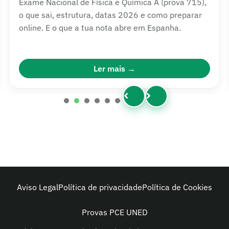
A média para Medicina Dentária em Portugal passa
dos 178 valores e há poucas vagas. Vê os números
reais e a alternativa mais acessível em Espanha.
Ler mais
1
2
3
4
5
6
Aviso Legal
Política de privacidade
Política de Cookies
Provas PCE UNED