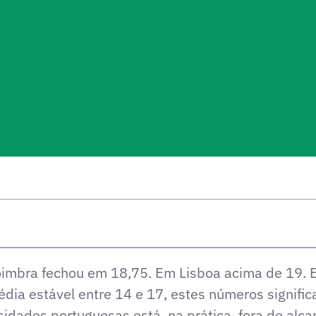
imbra fechou em 18,75. Em Lisboa acima de 19. 
ia estável entre 14 e 17, estes números signific
idades portuguesas está, na prática, fora de alc