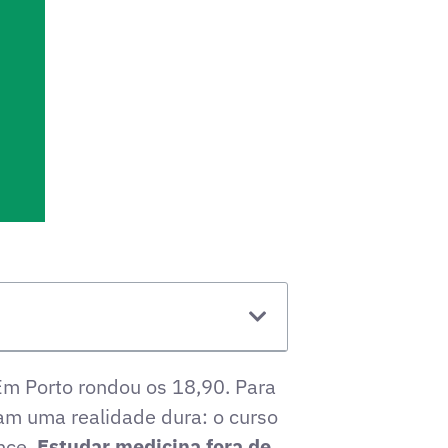
Em Porto rondou os 18,90
. Para
am uma realidade dura: o curso
ance.
Estudar medicina fora de