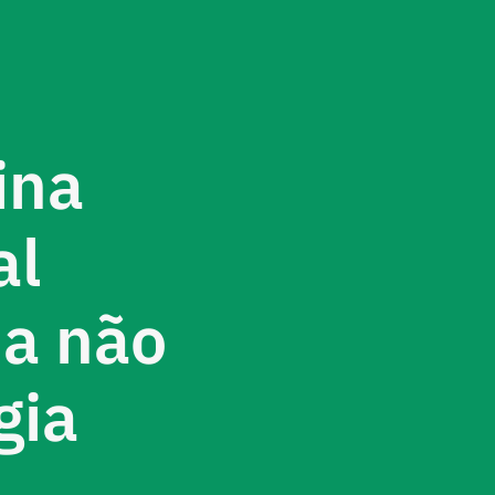
ina
al
a não
gia