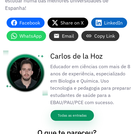
estudar numa das melhores universidades de
Espanha!
Facebook
Share on X
LinkedIn
WhatsApp
Email
Copy Link
Carlos de la Hoz
Educador em ciências com mais de 8
anos de experiência, especializado
em Biologia e Química. Uso
tecnologia e pedagogia para preparar
estudantes de saúde para a
EBAU/PAU/PCE com sucesso.
Todas as entradas
O que te pareceu?