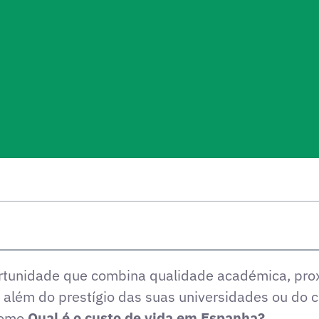
tunidade que combina qualidade académica, prox
ra além do prestígio das suas universidades ou do 
como
Qual é o custo de vida em Espanha?