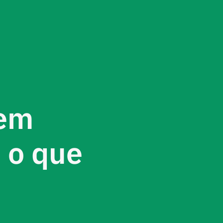
 em
 o que