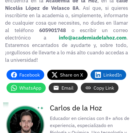
encuentra en la
Academia de la Hoz
, en la
calle
Nicolás López de Velasco 8A
. Así que, si quieres
inscribirte en la academia o, simplemente, informarte
de cualquier cosa que necesites, no dudes en llamar
al teléfono
605901748
o escribir un correo
electrónico a
info@academiadelahoz.com
.
Estaremos encantados de ayudarte y, sobre todo,
¡orgullosos de llevarte a lo más alto cuando accedas a
la universidad!
Facebook
Share on X
LinkedIn
WhatsApp
Email
Copy Link
Carlos de la Hoz
Educador en ciencias con 8+ años de
experiencia, especializado en
Biología y Química. Uso tecnología y